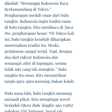
dijuduli “Menunggu Indonesia Raya 
Berkumandang di Tokyo.” 
Pengharapan medali emas dari bulu 
tangkis. Indonesia ingin tradisi emas 
di bulu tangkis. Kita membaca di
 Jawa 
Pos
, pengharapan besar: “Di Tokyo kali 
ini, bulu tangkis kembali diharapkan 
meneruskan tradisi itu. Meski, 
perjalanan sangat terjal. Tapi, dengan 
doa dari rakyat Indonesia dan 
semangat atlet di lapangan, semua 
tidak ada yang tak mungkin.” Bulu 
tangkis itu emas. Kita menantikan 
tangis gara-gara menang, bukan kalah.
Pada masa lalu, bulu tangkis memang 
menjadi pikat. Kita mengingat novel 
berjudul 
Opera Bulu Tangkis 1995 
(1985) 
gubahan Titi Nginung. Novel tak 