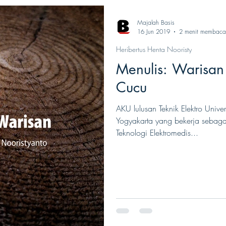
Majalah Basis
16 Jun 2019
2 menit membaca
Heribertus Henta Nooristy
Menulis: Warisan
Cucu
AKU lulusan Teknik Elektro Univ
Yogyakarta yang bekerja sebag
Teknologi Elektromedis...