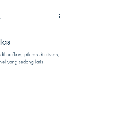
a
tas
ihurufkan, pikiran dituliskan,
vel yang sedang laris