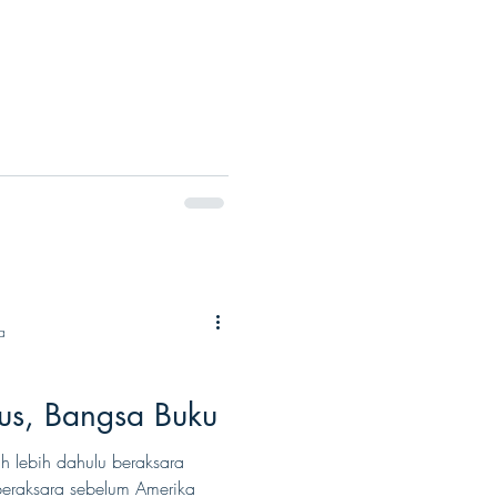
a
us, Bangsa Buku
h lebih dahulu beraksara
eraksara sebelum Amerika