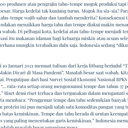
00 produsen atau pengrajin tahu-tempe mogok produksi tapi
esar. Harga kedelai tak kunjung turun. Mogok itu sia-sia? Par
ahu-tempe wajib sabar dan tambah menderita? Konsekuensi t
Tindakan menaikkan harga tahu dan tempe diakui makin mena
a wabah. Di pelbagai kota, kedelai atau tahu-tempe menjadi te
inasi itu makanan idaman bagi keluarga miskin atau acuan sele
derhana mungkin terabaikan dulu saja. Indonesia sedang “diku
si 10 Januari 2021 memuat tulisan dari kerja litbang berjudul “
akin Dicari di Masa Pandemi”. Masalah besar saat wabah. Kita
ai. Pengutipan dari hasi Survei Sosial Ekonomi Nasional BPKS 
 “… rata-rata setiap orang mengonsumsi tempe dan tahun 37 p
n.” Riset demi riset terbaca dan tergunakan dalam mengamati si
ita membaca: “Penggemar tempe dan tahu sedemikian banyak 
 protein ini pun menjadi salah satu komoditas pangan yang t
batas kemiskinan. Tempe dan tahu berada di urutan keempat 
s yang paling menentukan garis kemiskinan.” Indonesia mema
adalah masalah besar sepanjang masa. 