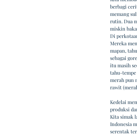
berbagi cer
memang suli
rutin. Dua 
miskin bakal
Di perkotaa
Mereka meng
mapan, tahu
sebagai gore
itu masih s
tahu-tempe 
merah pun n
rawit (merah
Kedelai mem
produksi da
Kita simak l
Indonesia m
serentak te