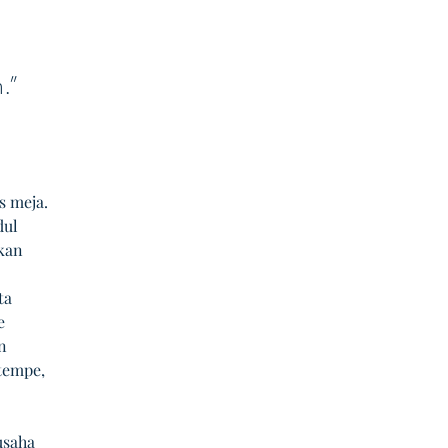
.” 
s meja. 
dul 
kan 
ta 
e 
n 
tempe, 
usaha 