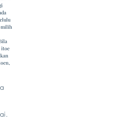
i 
ada 
elulu 
milih 
 
ila 
itoe 
akan 
ioen, 
a 
 
 
ai.