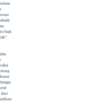
 belum 
a 
erasa 
mbahi 
ma 
ra bagi 
tuk” 
Tahu 
 
edisi 
otong 
tuasi 
hingga 
urut 
dari 
stikan 