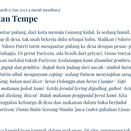
ardi
17 Jan 2021
4 menit membaca
dan Tempe
 NaN dari 5 bintang.
ntar pulang, dari kota menuju Gunung Kidul. Ia sedang hamil,
p di desa, tak usah bekerja dulu sebagai babu. Majikan (Ndoro
 Ndoro Putri) turut mengantar pulang ke desa dengan pesan-p
bahagia. Di perut Pariyem, ada benih dari priyayi. Linus Surya
n melalui tokoh Pariyem: 
Kedatangan kami disambut gembira/
 gugup dan gembira/ Bapak baru pulang dari sawah/ simbok baru
 Pairin sibuk menganyam caping/ sedang Painem menyiapkan sara
ang, bukan nasi liwet/ beras Delanggu atau beras Cianjur/ Tapi 
makanan pokok kami/ ketela jrendal kering digodhog, gathot/ kete
uk diedang, thiwul/ Itulah makanan pengganjal perut kami
. Kita 
ggalan keluarga di desa dan makanan dalam buku berjudul 
ariyem: Dunia Batin Seorang Wanita Jawa
 (1980) gubahan Linus 
a kemiskinan tampak dalam makanan. Di situ, pengarang tak