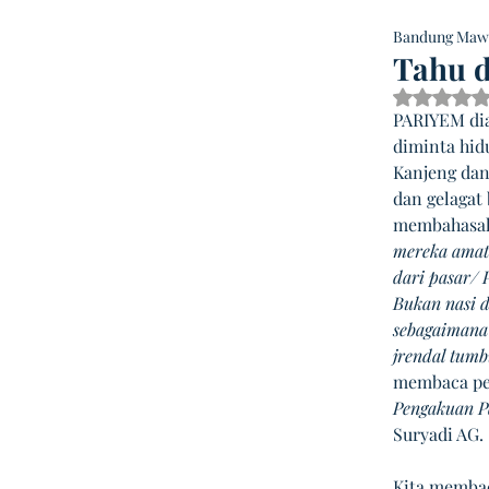
Bandung Maw
Tahu 
Dinilai
PARIYEM dia
diminta hidu
Kanjeng dan
dan gelagat 
membahasaka
mereka amat
dari pasar/
Bukan nasi d
sebagaimana 
jrendal tumb
membaca pen
Pengakuan P
Suryadi AG. 
Kita membac