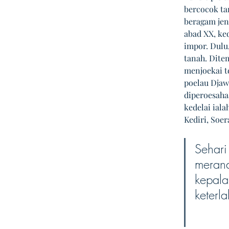
bercocok tan
beragam jen
abad XX, ked
impor. Dulu
tanah. Dite
menjoekai te
poelau Djaw
diperoesaha
kedelai ial
Kediri, Soer
Sehari
merana
kepala
keterl