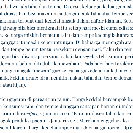
ita bahwa ada tahu dan tempe. Di desa, keluarga-keluarga misk
t dipastikan bisa makan nasi dengan lauk tahu atau tempe sec
makanan terbuat dari kedelai masuk dalam daftar idaman. Kelu
 girang bila bisa menikmati itu setiap hari meski cuma edisi s
n, keluarga miskin bermenu tahu dan tempe kadang kelumraha
anggap itu masih keberuntungan. Di keluarga menengah atau
 dan tempe belum tentu bersekutu dengan nasi. Tahu dan tem
ngan bisa disantap bersama cabai dan segelas teh. Konon, peri
ederhana, belum dituduh “kemewahan”. Pada hari-hari terakhir
mungkin agak “mewah” gara-gara harga kedelai naik dan cabai
aik. Sekian orang bisa memilih makan tahu dan tempe dengan
 atau hijau). 
icu gegeran di pergantian tahun. Harga kedelai berdampak ke
n konsumsi tahu dan tempe dianggap santapan harian di Indon
aporan di 
Kompas
, 4 Januari 2021: “Para produsen tahu dan tem
ogok produksi pada 1-3 Januari 2021. Mereka menggelar aksi 
rsebut karena harga kedelai impor naik dari harga normal Rp 6