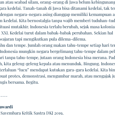
un atau seabad silam, orang-orang di Jawa belum kebingunang
ara kedelai. Tanah-tanah di Jawa bisa ditanami kedelai, tak ter
 dengan negara-negara asing dianggap memiliki kemampuan 
n kedelai. Kita bernostalgia tanpa wajib memberi tuduhan-tu
ituasi mutakhir. Indonesia terlalu berubah, sejak masa kolonia
 XXI. Kedelai turut dalam babak-babak perubahan. Sekian hal 
ajaran tapi mengikutkan pula dilema-dilema. 
tahu dan tempe. Jumlah orang makan tahu-tempe setiap hari te
Indonesia mungkin negara bergelimang tahu-tempe dalam pel
ari tanpa tahu-tempe, jutaan orang Indonesia bisa merana. Pad
ih, kita geleng-geleng kepala atau menunduk. Bingung. Indones
erlaluan “lucu” mendapat kutukan gara-gara kedelai. Kita bi
at protes, demonstrasi, mengumbar marah, atau mengajak ju
gis bersama. Begitu.
____
awardi
Sayembara Kritik Sastra DKJ 2019,