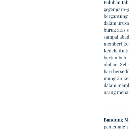
Puluhan tah
geger gara-g
bergantung
dalam urusa
buruk atas s
sampai abad
memberi kew
Kedela itu 
bertambah. 
olahan. Seh
hari bersed
mungkin ket
dalam membu
orang menan
_________
Bandung M
pemenang 3 