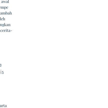
 awal 
tempe 
tambah 
leh 
ungkan 
cerita-
 
a 
is 
arta 