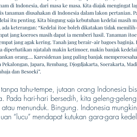
am di Indonesia, dari masa ke masa. Kita diajak mengingat lag
is tanaman diusahakan di Indonesia dalam lakon pertanian. P
elai itu penting. Kita bingung saja kebutuhan kedelai masih m
, ada keterangan: “Kedelai itoe boleh dikatakan tidak memilih-
mpat jang koeroes masih dapat ia memberi hasil. Tanaman itoe
mpat jang agak kering. Tanah jang berair-air bagoes baginja. B
a diperhatikan njatalah makin ketimoer, makin banjak kedelai 
ankan orang…. Karesidenan jang paling banjak memperoesah
ah Pekalongan, Japara, Rembang, Djogdjakarta, Soerakarta, Mad
abaja dan Besoeki”.
 tanpa tahu-tempe, jutaan orang Indonesia bis
. Pada hari-hari bersedih, kita geleng-geleng
 atau menunduk. Bingung. Indonesia mungkin
aluan “lucu” mendapat kutukan gara-gara kedel