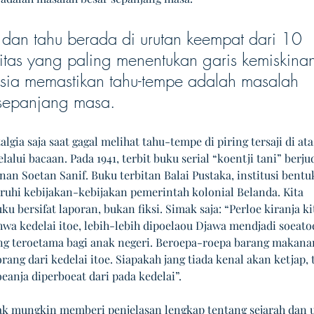
dan tahu berada di urutan keempat dari 10 
tas yang paling menentukan garis kemiskinan
sia memastikan tahu-tempe adalah masalah 
sepanjang masa. 
algia saja saat gagal melihat tahu-tempe di piring tersaji di ata
lalui bacaan. Pada 1941, terbit buku serial “koentji tani” berju
nan Soetan Sanif. Buku terbitan Balai Pustaka, institusi bentu
ruhi kebijakan-kebijakan pemerintah kolonial Belanda. Kita 
 bersifat laporan, bukan fiksi. Simak saja: “Perloe kiranja ki
hwa kedelai itoe, lebih-lebih dipoelaou Djawa mendjadi soeato
g teroetama bagi anak negeri. Beroepa-roepa barang makana
rang dari kedelai itoe. Siapakah jang tiada kenal akan ketjap, 
eanja diperboeat dari pada kedelai”.
tak mungkin memberi penjelasan lengkap tentang sejarah dan 