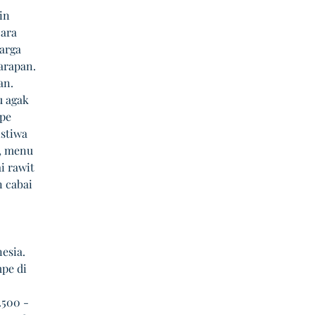
in 
ara 
arga 
arapan. 
n. 
 agak 
pe 
stiwa 
, menu 
 rawit 
 cabai 
 
esia. 
pe di 
.500 - 