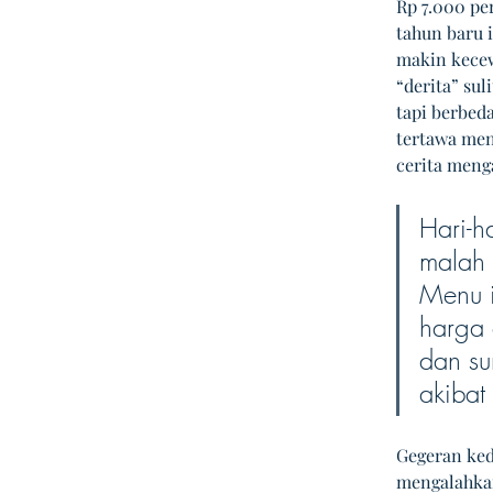
Rp 7.000 per
tahun baru 
makin kecew
“derita” su
tapi berbeda
tertawa men
cerita meng
Hari-
malah 
Menu i
harga 
dan su
akibat
Gegeran kede
mengalahkan