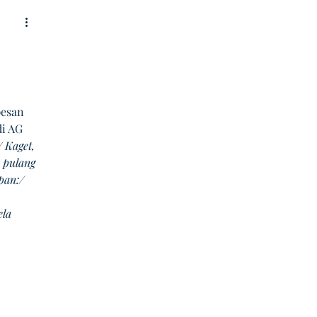
 
 
esan 
di AG 
 Kaget, 
 pulang 
pan:/ 
la 
 