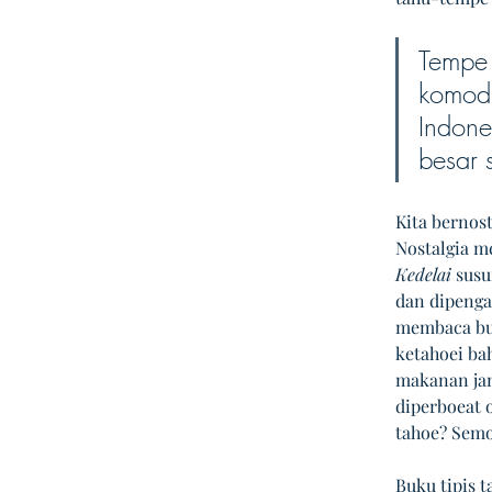
Tempe 
komodi
Indone
besar 
Kita bernost
Nostalgia me
Kedelai
 susu
dan dipenga
membaca buku
ketahoei ba
makanan jan
diperboeat o
tahoe? Semo
Buku tipis 