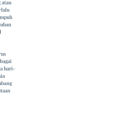
 atau 
lalu 
ampuh 
duhan 
l 
rus 
bagai 
a hari-
ia 
mbang 
taan 