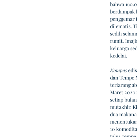
bahwa 160.0
berdampak b
penggemar t
dilematis. 
sedih selam
rumit. Imaj
keluarga se
kedelai.
Kompas
 edi
dan Tempe M
terlarang ab
Maret 2020:
setiap bula
mutakhir. K
dua makanan
menentukan 
10 komodita
tahu-tempe 