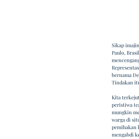
Sikap imajin
Paulo, Brasil
mencengangk
Representasi
bernama Deb
Tindakan it
Kita terkeju
peristiwa t
mungkin men
warga di sit
pemihakan k
mengabdi ke