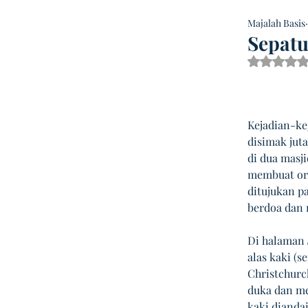
Majalah Basis
Sepatu
Dinilai
Kejadian-ke
disimak juta
di dua masji
membuat ora
ditujukan p
berdoa dan 
Di halaman 
alas kaki (s
Christchurch
duka dan me
kaki dianda