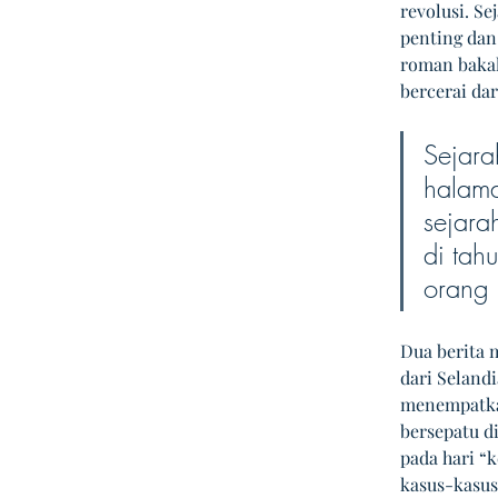
revolusi. S
penting dan
roman bakal
bercerai dari
Sejara
halama
sejara
di tah
orang 
Dua berita m
dari Seland
menempatkan
bersepatu d
pada hari “k
kasus-kasus