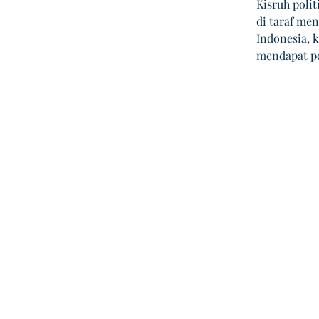
Kisruh poli
di taraf me
Indonesia, k
mendapat pe