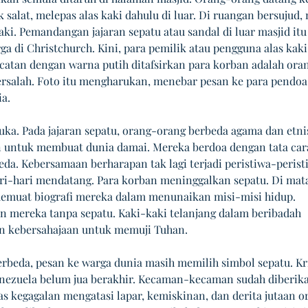
 salat, melepas alas kaki dahulu di luar. Di ruangan bersujud,
aki. Pemandangan jajaran sepatu atau sandal di luar masjid itu
ga di Christchurch. Kini, para pemilik atau pengguna alas kaki
ecatan dengan warna putih ditafsirkan para korban adalah ora
ersalah. Foto itu mengharukan, menebar pesan ke para pendoa 
ia.
uka. Pada jajaran sepatu, orang-orang berbeda agama dan etnis
untuk membuat dunia damai. Mereka berdoa dengan tata car
eda. Kebersamaan berharapan tak lagi terjadi peristiwa-perist
ari-hari mendatang. Para korban meninggalkan sepatu. Di mata 
memuat biografi mereka dalam menunaikan misi-misi hidup. 
n mereka tanpa sepatu. Kaki-kaki telanjang dalam beribadah 
n kebersahajaan untuk memuji Tuhan.
erbeda, pesan ke warga dunia masih memilih simbol sepatu. Kri
Venezuela belum jua berakhir. Kecaman-kecaman sudah diberika
s kegagalan mengatasi lapar, kemiskinan, dan derita jutaan or