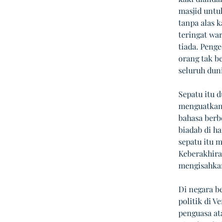
masjid untuk
tanpa alas k
teringat war
tiada. Peng
orang tak b
seluruh dun
Sepatu itu d
menguatkan 
bahasa berb
biadab di h
sepatu itu 
Keberakhira
mengisahka
Di negara b
politik di 
penguasa ata