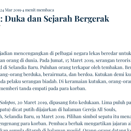
24 Mar 2019
4 menit membaca
: Duka dan Sejarah Bergerak
 NaN dari 5 bintang.
jadian mencengangkan di pelbagai negara lekas beredar untuk
an orang di dunia. Pada Jumat, 15 Maret 2019, serangan teroris 
d di Selandia Baru. Puluhan orang terkapar oleh tembakan. Ber
ng-orang berduka, berairmata, dan berdoa. Kutukan demi ku
ada pelaku serangan biadab. Di keramaian kutukan, orang-ora
memberi tanda empati pada para korban.
Solopos
, 20 Maret 2019, dipasang foto kedukaan. Lima puluh p
epatu) dicat putih dijajarkan di halaman Gereja All Souls, 
, Selandia Baru, 19 Maret 2019. Pilihan simbol sepatu itu men
ngenang para korban. Pembaca berhak mengartikan jajaran al
ikan semula ditaruh di halaman masjid. Orang-orang datang k