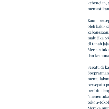
kebencian, 
memastikan 
Kaum bersep
oleh kaki-k
kebangsaan.
malu jika 
ce
di tanah ja
Mereka tak 
dan kemuna
Sepatu di k
Soepratman,
memuliakan 
bersepatu p
berfoto den
“menentukan
tokoh-tokoh
Mereka mung