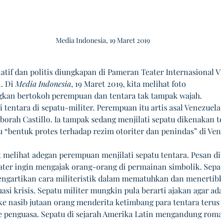
Media Indonesia, 19 Maret 2019
atif dan politis diungkapan di Pameran Teater Internasional VI
. Di 
Media Indonesia
, 19 Maret 2019, kita melihat foto  
an bertokoh perempuan dan tentara tak tampak wajah. 
 tentara di sepatu-militer. Perempuan itu artis asal Venezuela
orah Castillo. Ia tampak sedang menjilati sepatu dikenakan te
u “bentuk protes terhadap rezim otoriter dan penindas” di Ven
t melihat adegan perempuan menjilati sepatu tentara. Pesan di
eater ingin mengajak orang-orang di permainan simbolik. Sepat
gartikan cara militeristik dalam mematuhkan dan menertib
uasi krisis. Sepatu militer mungkin pula berarti ajakan agar ad
e nasib jutaan orang menderita ketimbang para tentara terus
 penguasa. Sepatu di sejarah Amerika Latin mengandung rom