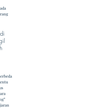
ada 
rang 
di 
il 
h 
berbeda 
tentu 
us 
ara 
ng” 
jaran 