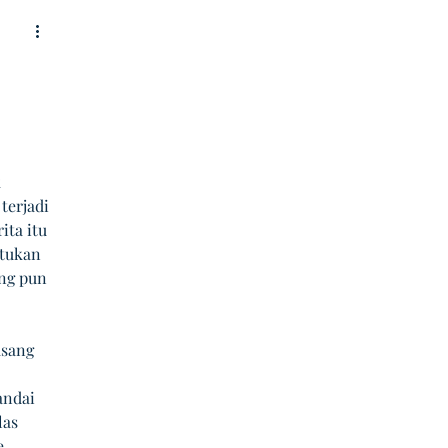
 
terjadi 
ita itu 
tukan 
ng pun 
asang 
andai 
as 
e 