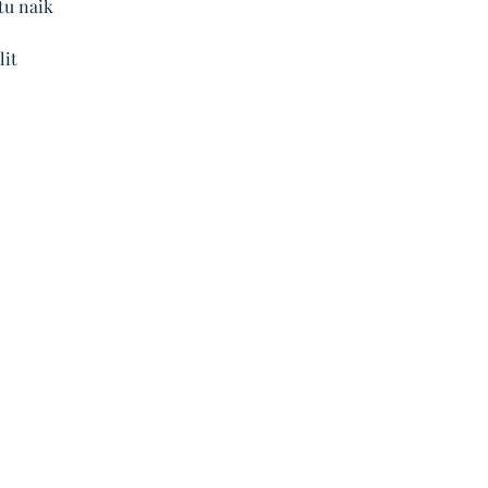
tu naik 
it 