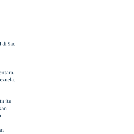
 di Sao 
 
ntara. 
ezuela.
 
u itu 
kan 
a 
 
an 