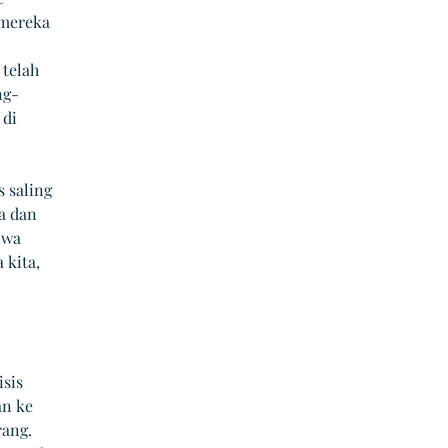
 mereka 
 
 telah 
ng-
di 
 saling 
a dan 
iwa 
kita, 
sis 
n ke 
ang. 