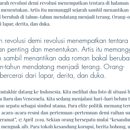
ejarah revolusi demi revolusi menempatkan tentara di halaman 
 menentukan. Artis itu memanggil sejarah sambil menantikan 
 berubah di tahun-tahun mendatang menjadi terang. Orang-o
 lapar, derita, dan duka.  
h revolusi demi revolusi menempatkan tentara 
n penting dan menentukan. Artis itu memangg
h sambil menantikan ada roman bakal beruba
un-tahun mendatang menjadi terang. Orang-
bercerai dari lapar, derita, dan duka.  
utakhir datang ke Indonesia. Kita melihat dua foto di situasi 
ia Baru dan Venezuela. Kita sedang menjalani hari-hari belum 
 sepatu sebagai simbol utama. Para elite politik memang ter
i acara-acara resmi dan pertemuan-pertemuan demi raihan su
eramat”, 17 April 2019. Sekian orang bersepatu mulai “kesandu
 menguak aib. Para tokoh kesandung korupsi, berita bohong, u