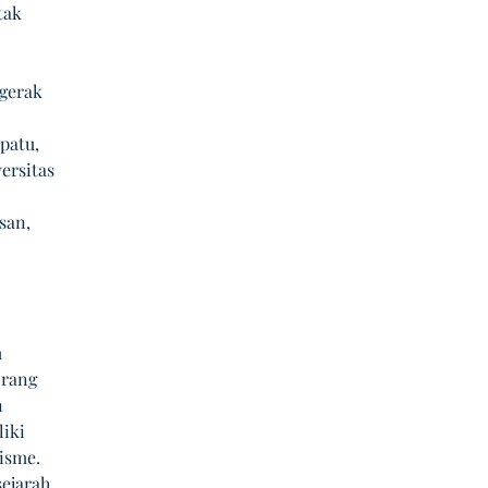
tak 
gerak 
patu, 
ersitas 
 
san, 
 
orang 
 
iki 
isme. 
ejarah 