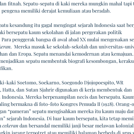
dan fitnah. Sepatu-sepatu di kaki mereka mungkin mahal tapi 
pengena memiliki derajat kemuliaan atau beradab.
atu kesandung itu gagal mengingat sejarah Indonesia saat ber
aki bersepatu kaum sekolahan di jalan pergerakan politik 
 Para penggerak bangsa di awal abad XX mulai mengenakan se
keran
.  Mereka masuk ke sekolah-sekolah dan universitas-univ
jahan dan Eropa. Sepatu menandai kemodernan atau kemajuan.
menjadikan sepatu membentuk biografi kesombongan, keraku
fikan.
aki-kaki Soetomo, Soekarno, Soegondo Djojopoespito, WR 
 Hatta, dan Sutan Sjahrir digunakan di kerja membentuk dan 
Indonesia. Mereka berpenampilan necis dan bersepatu. Kaum
aling bermakna di foto-foto Kongres Pemuda II (1928). Orang-
gan “pameran” sepatu mengisahkan mereka itu kaum maju dan
” sejarah Indonesia. Di luar kaum bersepatu, kita tetap memil
 
cekeran
 dan bersandal memiliki janji besar melawan kolonial
kin jarang terpotret atau memiliki halaman berbeda di arus s