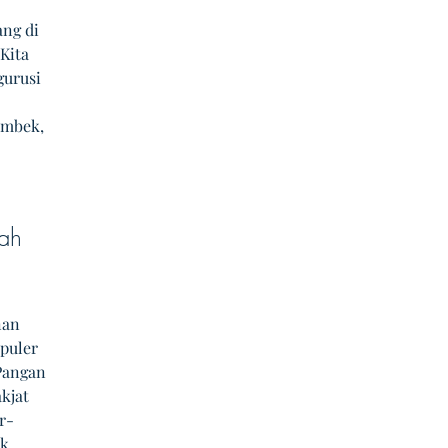
ng di 
Kita 
urusi 
 
ambek, 
ah 
nan 
puler 
Pangan 
kjat 
r-
k 