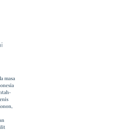
i 
 
da masa 
onesia 
ntah-
enis 
Konon, 
an 
it 