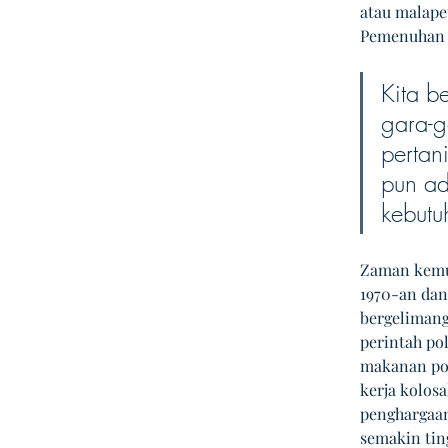
atau malape
Pemenuhan 
Kita b
gara-g
pertan
pun ad
kebutu
Zaman kemus
1970-an dan
bergelimang
perintah po
makanan pok
kerja kolos
penghargaan
semakin tin