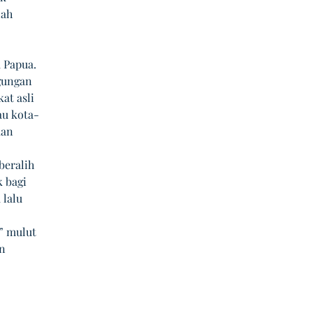
ah 
 Papua. 
gungan 
t asli 
au kota-
kan 
eralih 
 bagi 
lalu 
” mulut 
n 