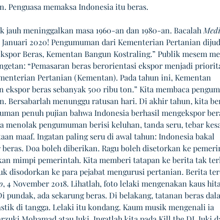
. Penguasa memaksa Indonesia itu beras. 
ak jauh meninggalkan masa 1960-an dan 1980-an. Bacalah 
Medi
14 Januari 2020! Pengumuman dari Kementerian Pertanian dijud
Ekspor Beras, Kementan Bangun Kostraling.” Publik mesem m
ngetan: “Pemasaran beras berorientasi ekspor menjadi priorit
enterian Pertanian (Kementan). Pada tahun ini, Kementan 
 ekspor beras sebanyak 500 ribu ton.” Kita membaca pengu
n. Bersabarlah menunggu ratusan hari. Di akhir tahun, kita be
man penuh pujian bahwa Indonesia berhasil mengekspor ber
ita menolak pengumuman berisi keluhan, tanda seru, tebar kesa
aan maaf. Ingatan paling seru di awal tahun: Indonesia bakal 
beras. Doa boleh diberikan. Ragu boleh disetorkan ke pemeri
lkan mimpi pemerintah. Kita memberi tatapan ke berita tak terl
uk disodorkan ke para pejabat mengurusi pertanian. Berita ter
o
, 4 November 2018. Lihatlah, foto lelaki mengenakan kaus hit
Di pundak, ada sekarung beras. Di belakang, tatanan beras dal
stik di tangga. Lelaki itu kondang. Kaum musik mengenali ia 
uki Mohamad atau Juki. Ingatlah kita pada Kill the DJ. Juki d