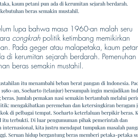
taka, kaum petani pun ada di kerumitan sejarah berdarah. 
kebutuhan beras semakin mustahil.
elum lupa bahwa masa 1960-an malah seru 
ara 
congkrah
 politik ketimbang memikirkan 
ian. Pada geger atau malapetaka, kaum petan
a di kerumitan sejarah berdarah. Pemenuhan
han beras semakin mustahil.
tahilan itu menambahi beban berat pangan di Indonesia. Pa
 1980-an, Soeharto (telanjur) bersumpah ingin menjadikan Ind
 beras. Jumlah pemakan nasi semakin bertambah melalui peri
litik: mengakibatkan peremehan dan ketersingkiran beragam j
ok di pelbagai tempat. Soeharto keterlaluan berpikir beras. 
al itu terbukti. Di luar pengumuman pihak pemerintah dan 
 internasional, kita justru mendapat tumpukan masalah pang
ggi. Seruan hidup bergantung beras memberi petaka-petaka sul