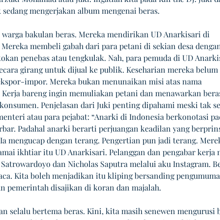
ak sedang mengerjakan album mengenai beras. 
n warga bakulan beras. Mereka mendirikan UD Anarkisari di 
Mereka membeli gabah dari para petani di sekian desa dengan
tokan penebas atau tengkulak. Nah, para pemuda di UD Anarkis
ecara girang untuk dijual ke publik. Keseharian mereka belum 
ekspor-impor. Mereka bukan menunaikan misi atas nama 
 Kerja bareng ingin memuliakan petani dan menawarkan bera
konsumen. Penjelasan dari Juki penting dipahami meski tak se
enteri atau para pejabat: “Anarki di Indonesia berkonotasi pa
rbar. Padahal anarki berarti perjuangan keadilan yang berprins
” Ia mengucap dengan terang. Pengertian pun jadi terang. Mere
mai ikhtiar itu UD Anarkisari. Pelanggan dan pengabar kerja 
 Satrowardoyo dan Nicholas Saputra melalui aku Instagram. Be
aca. Kita boleh menjadikan itu kliping bersanding pengumum
pemerintah disajikan di koran dan majalah.
gan selalu bertema beras. Kini, kita masih senewen mengurusi 