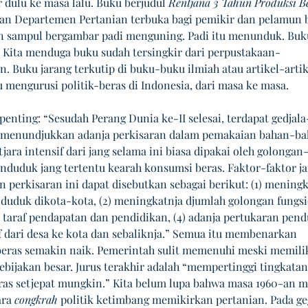
 dulu ke masa lalu. Buku berjudul 
Rentjana 3 Tahun Produksi B
nan Departemen Pertanian terbuka bagi pemikir dan pelamun b
 sampul bergambar padi menguning. Padi itu menunduk. Buku
a. Kita menduga buku sudah tersingkir dari perpustakaan-
. Buku jarang terkutip di buku-buku ilmiah atau artikel-artik
 mengurusi politik-beras di Indonesia, dari masa ke masa. 
enting: “Sesudah Perang Dunia ke-II selesai, terdapat gedjala
g menundjukkan adanja perkisaran dalam pemakaian bahan-ba
ara intensif dari jang selama ini biasa dipakai oleh golongan
nduduk jang tertentu kearah konsumsi beras. Faktor-faktor ja
 perkisaran ini dapat disebutkan sebagai berikut: (1) meningk
duduk dikota-kota, (2) meningkatnja djumlah golongan fungsio
n taraf pendapatan dan pendidikan, (4) adanja pertukaran pen
if dari desa ke kota dan sebaliknja.” Semua itu membenarkan 
eras semakin naik. Pemerintah sulit memenuhi meski memilik
ebijakan besar. Jurus terakhir adalah “mempertinggi tingkatan
ras setjepat mungkin.” Kita belum lupa bahwa masa 1960-an m
ra 
congkrah
 politik ketimbang memikirkan pertanian. Pada ge