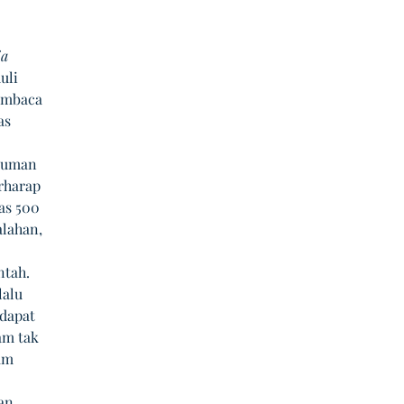
a 
uli 
embaca 
as 
muman 
rharap 
as 500 
lahan, 
ntah.
alu 
dapat 
am tak 
am 
an 