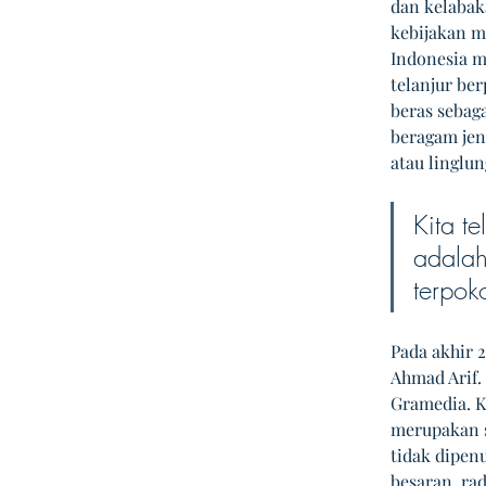
dan kelabak
kebijakan m
Indonesia m
telanjur be
beras sebag
beragam jen
atau linglun
Kita t
adalah
terpok
Pada akhir 2
Ahmad Arif.
Gramedia. K
merupakan s
tidak dipenu
besaran, rad