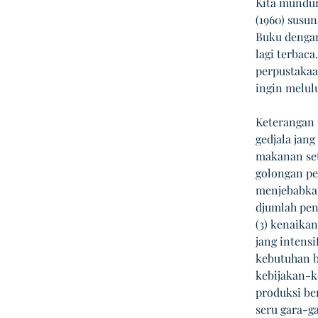
Kita mundur
(1960) susu
Buku dengan
lagi terbac
perpustakaan
ingin melulu
Keterangan p
gedjala jan
makanan setj
golongan pe
menjebabkan
djumlah pen
(3) kenaika
jang intens
kebutuhan b
kebijakan-k
produksi be
seru gara-ga