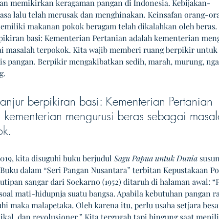
an memikirkan keragaman pangan di Indonesia. Kebijakan-
asa lalu telah merusak dan menghinakan. Keinsafan orang-ora
emiliki makanan pokok beragam telah dikalahkan oleh beras. 
rpikiran basi: Kementerian Pertanian adalah kementerian meng
ai masalah terpokok. Kita wajib memberi ruang berpikir untuk
is pangan. Berpikir mengakibatkan sedih, marah, murung, ng
g.
elanjur berpikiran basi: Kementerian Pertanian 
 kementerian mengurusi beras sebagai masal
ok.
019, kita disuguhi buku berjudul 
Sagu Papua untuk Dunia
 susu
 Buku dalam “Seri Pangan Nusantara” terbitan Kepustakaan Po
utipan sangar dari Soekarno (1952) ditaruh di halaman awal: “
oal mati-hidupnja suatu bangsa. Apabila kebutuhan pangan ra
hi maka malapetaka. Oleh karena itu, perlu usaha setjara besa
ikal, dan revolusioner.” Kita tergugah tapi bingung saat menili