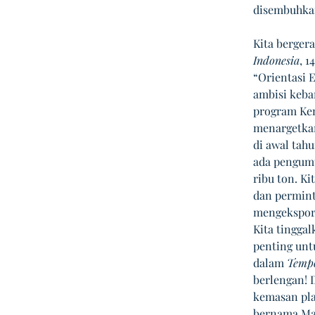
disembuhkan
Kita berger
Indonesia
, 
“Orientasi 
ambisi keba
program Kem
menargetkan
di awal tahu
ada pengumu
ribu ton. K
dan permint
mengekspor 
Kita tingga
penting unt
dalam 
Temp
berlengan! 
kemasan pla
bernama Marz