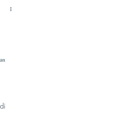
 
 
an 
di 