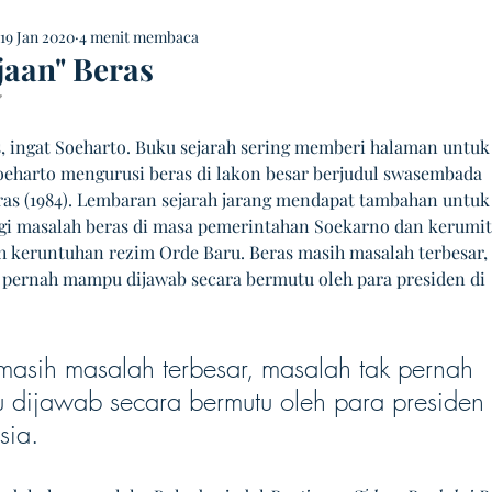
19 Jan 2020
4 menit membaca
aan" Beras
 NaN dari 5 bintang.
, ingat Soeharto. Buku sejarah sering memberi halaman untuk
oeharto mengurusi beras di lakon besar berjudul swasembada 
ras (1984). Lembaran sejarah jarang mendapat tambahan untuk
i masalah beras di masa pemerintahan Soekarno dan kerumit
ah keruntuhan rezim Orde Baru. Beras masih masalah terbesar, 
 pernah mampu dijawab secara bermutu oleh para presiden di 
masih masalah terbesar, masalah tak pernah 
dijawab secara bermutu oleh para presiden 
sia.