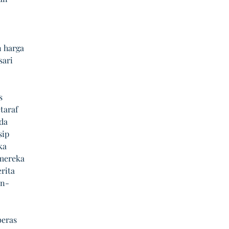
 harga 
ari 
s 
taraf 
da 
ip 
ka 
mereka 
rita 
an-
beras 