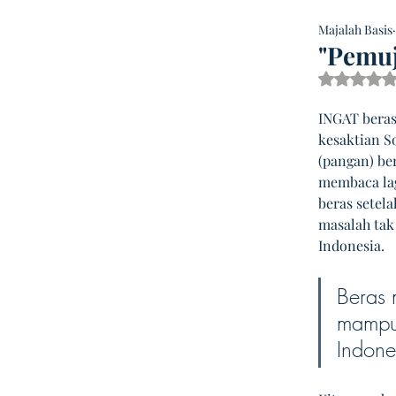
Majalah Basis
"Pemuj
Dinilai
INGAT beras
kesaktian S
(pangan) be
membaca lag
beras setel
masalah tak
Indonesia.
Beras 
mampu 
Indone