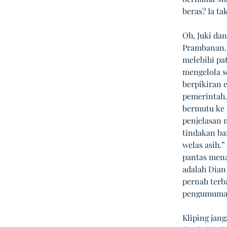
beras? Ia t
Oh, Juki da
Prambanan. 
melebihi pa
mengelola s
berpikiran 
pemerintah.
bermutu ke 
penjelasan m
tindakan ba
welas asih.
pantas mena
adalah Dian
pernah terb
pengumuman 
Kliping jan