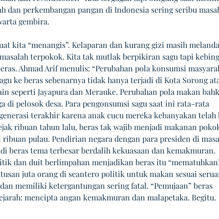
ah dan perkembangan pangan di Indonesia sering seribu masal
arta gembira. 
t kita “menangis”. Kelaparan dan kurang gizi masih melanda
 masalah terpokok. Kita tak mutlak berpikiran sagu tapi kebin
ras. Ahmad Arif menulis: “Perubahan pola konsumsi masyaraka
agu ke beras sebenarnya tidak hanya terjadi di Kota Sorong at
lain seperti Jayapura dan Merauke. Perubahan pola makan bah
ga di pelosok desa. Para pengonsumsi sagu saat ini rata-rata 
enerasi terakhir karena anak cucu mereka kebanyakan telah b
ejak ribuan tahun lalu, beras tak wajib menjadi makanan pokok
 ribuan pulau. Pendirian negara dengan para presiden di masa 
di beras tema terbesar berdalih kekuasaan dan kemakmuran. 
itik dan duit berlimpahan menjadikan beras itu “mematuhkan
tusan juta orang di seantero politik untuk makan sesuai serua
dan memiliki ketergantungan sering fatal. “Pemujaan” beras 
jarah: mencipta angan kemakmuran dan malapetaka. Begitu.