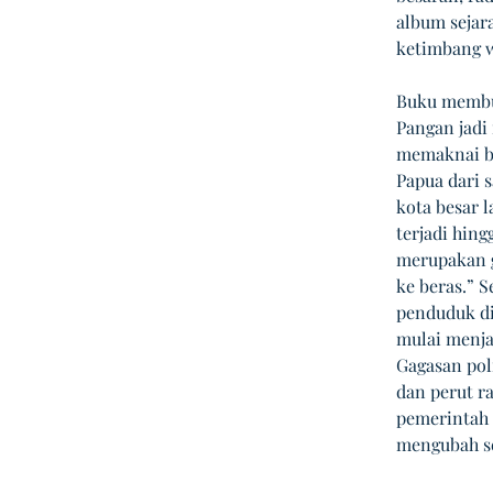
album sejar
ketimbang w
Buku membua
Pangan jadi
memaknai be
Papua dari s
kota besar 
terjadi hing
merupakan g
ke beras.” S
penduduk di
mulai menja
Gagasan pol
dan perut ra
pemerintah 
mengubah se