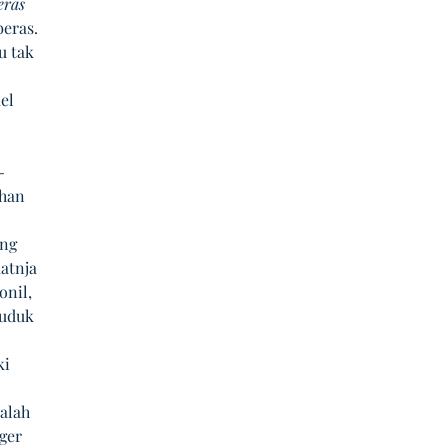
eras
eras. 
 tak 
el 
-
han 
-
ng 
atnja 
nil, 
duduk 
i 
 
alah 
ger 