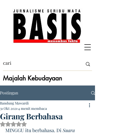
Majalah Kebudayaan
Postingan
Bandung Mawardi
31 Okt 2021
4 menit membaca
Girang Berbahasa
Dinilai NaN dari 5 bintang.
MINGGU itu berbahasa. Di 
Suara 