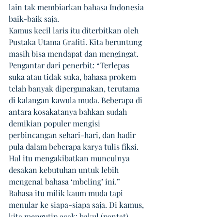
lain tak membiarkan bahasa Indonesia 
baik-baik saja.
Kamus kecil laris itu diterbitkan oleh 
Pustaka Utama Grafiti. Kita beruntung 
masih bisa mendapat dan mengingat. 
Pengantar dari penerbit: “Terlepas 
suka atau tidak suka, bahasa prokem 
telah banyak dipergunakan, terutama 
di kalangan kawula muda. Beberapa di 
antara kosakatanya bahkan sudah 
demikian populer mengisi 
perbincangan sehari-hari, dan hadir 
pula dalam beberapa karya tulis fiksi. 
Hal itu mengakibatkan munculnya 
desakan kebutuhan untuk lebih 
mengenal bahasa ‘mbeling’ ini.” 
Bahasa itu milik kaum muda tapi 
menular ke siapa-siapa saja. Di kamus, 
kita mengutip acak: bakul (pantat), 