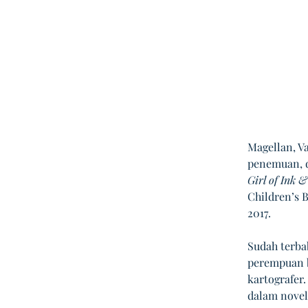
Magellan, V
penemuan, d
Girl of Ink &
Children’s B
2017.
Sudah terba
perempuan b
kartografer.
dalam novel