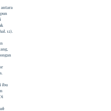
antara 
 pun 
i 
uk 
l. 12).
n 
ang, 
songan 
or 
a.
 ibu 
n 
Di 
rah 