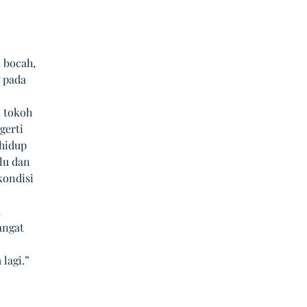
 bocah, 
 pada 
a tokoh 
gerti 
hidup 
lu dan 
ondisi 
 
angat 
 
lagi.” 