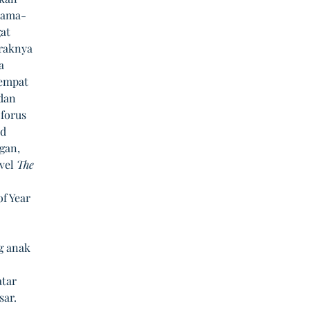
Nama-
at 
raknya 
a 
empat 
dan 
forus 
d 
gan, 
vel 
The 
f Year 
g anak 
tar 
ar. 