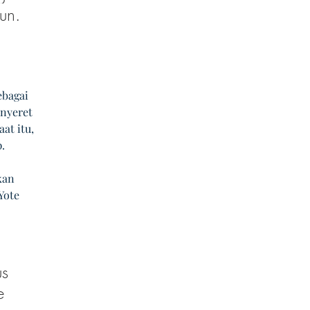
un. 
bagai 
nyeret 
at itu, 
. 
kan 
Yote 
s 
e 