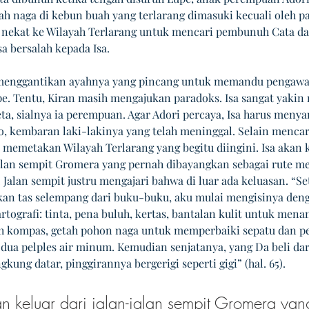
h naga di kebun buah yang terlarang dimasuki kecuali oleh pa
 nekat ke Wilayah Terlarang untuk mencari pembunuh Cata da
a bersalah kepada Isa. 
a menggantikan ayahnya yang pincang untuk memandu pengawal
e. Tentu, Kiran masih mengajukan paradoks. Isa sangat yaki
a, sialnya ia perempuan. Agar Adori percaya, Isa harus menya
o, kembaran laki-lakinya yang telah meninggal. Selain mencar
d memetakan Wilayah Terlarang yang begitu diingini. Isa akan k
jalan sempit Gromera yang pernah dibayangkan sebagai rute me
 Jalan sempit justru mengajari bahwa di luar ada keluasan. “Se
n tas selempang dari buku-buku, aku mulai mengisinya den
rtografi: tinta, pena buluh, kertas, bantalan kulit untuk mena
ah kompas, getah pohon naga untuk memperbaiki sepatu dan pe
dua pelples air minum. Kemudian senjatanya, yang Da beli dari
gkung datar, pinggirannya bergerigi seperti gigi” (hal. 65).
an keluar dari jalan-jalan sempit Gromera yan