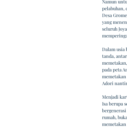
Namun untu
pelabuhan, 
Desa Gromer
yang menent
seluruh Joya
memperingat
Dalam usia 
tanda, anta
memetakan, 
pada peta A
memetakan W
Adori nanti
Menjadi kart
Isa berupa 
bergenerasi 
rumah, bukan
memetakan 