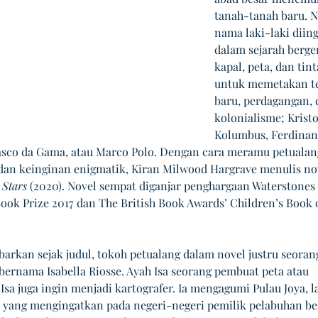
tanah-tanah baru. 
nama laki-laki diing
dalam sejarah berge
kapal, peta, dan tint
untuk memetakan t
baru, perdagangan, 
kolonialisme; Kristo
Kolumbus, Ferdinan
asco da Gama, atau Marco Polo. Dengan cara meramu petualan
an keinginan enigmatik, Kiran Milwood Hargrave menulis no
 Stars
 (2020). Novel sempat diganjar penghargaan Waterstones 
ook Prize 2017 dan The British Book Awards’ Children’s Book o
barkan sejak judul, tokoh petualang dalam novel justru seoran
ernama Isabella Riosse. Ayah Isa seorang pembuat peta atau 
 Isa juga ingin menjadi kartografer. Ia mengagumi Pulau Joya, la
 yang mengingatkan pada negeri-negeri pemilik pelabuhan bes