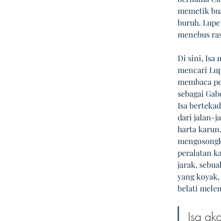
memetik bua
buruh. Lupe
menebus ras
Di sini, Is
mencari Lup
membaca pet
sebagai Gab
Isa berteka
dari jalan-
harta karun.
mengosongka
peralatan ka
jarak, sebu
yang koyak, 
belati melen
Isa ak