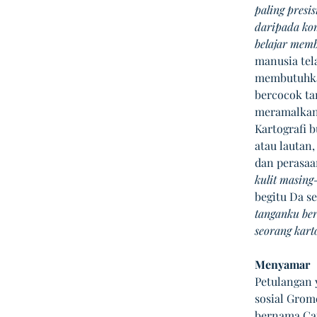
paling presi
daripada kom
belajar memb
manusia tel
membutuhkan
bercocok ta
meramalkan 
Kartografi 
atau lautan,
dan perasaan
kulit masing
begitu Da se
tanganku ber
seorang kart
Menyamar
Petulangan 
sosial Grom
bernama Cat