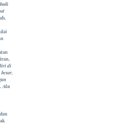
baik 
at 
ah, 
lai 
an 
atan 
iran, 
ri di 
 besar,
gan 
. Aku 
 dan 
ak 
, 