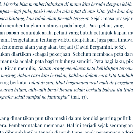
si. Mereka bisa memberitahukan di mana kita berada dengan lebih 
pas—lagi pula, posisi mereka ada tepat di atas kita. Jika kau dap
aca bintang, kau tidak akan pernah tersesat.
 Sejak masa prasejar
ah membentangkan matanya pada langit. Para pelaut yang 
 papan penunjuk arah, petani yang butuh petunjuk kapan mu
nam. Pengetahuan tentang waktu diciptakan. Juga para ilmuw
fenomena alam yang akan terjadi (David Bergamini, 1982).
bukan diartikan sebagai pekerjaan. Sebelum membaca peta dar
 manusia adalah peta bagi tubuhnya sendiri. Peta bagi laku, pik
. Kiran menulis,  
Setiap orang membawa peta kehidupan tersendi
-masing, dalam cara kita berjalan, bahkan dalam cara kita tumbuh
ring berkata. 
Lihat di sini, lihat bagaimana urat nadi di pergelan
warna hitam, alih-alih biru? Ibumu selalu berkata bahwa itu tinta
ografer sejati sampai ke jantungku
” (hal. 13).
yang dinantikan pun tiba meski dalam kondisi genting politik
era. Pemberontakan memanas. Hal ini terjadi sejak seorang an
a dibunuh ketika tengah disuruh Lupe, anak perempuan Adori