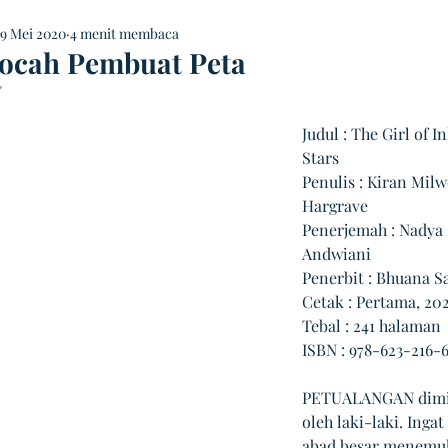
9 Mei 2020
4 menit membaca
ocah Pembuat Peta
 NaN dari 5 bintang.
Judul : The Girl of I
Stars
Penulis : Kiran Mil
Hargrave
Penerjemah : Nadya 
Andwiani 
Penerbit : Bhuana S
Cetak : Pertama, 20
Tebal : 241 halaman
ISBN : 978-623-216-
PETUALANGAN dimil
oleh laki-laki. Ingat 
abad besar menemu