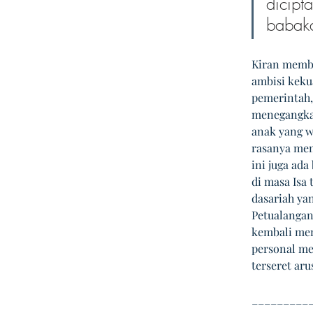
dicipt
babaka
Kiran memba
ambisi keku
pemerintah,
menegangkan,
anak yang w
rasanya men
ini juga ada
di masa Isa
dasariah ya
Petualangan 
kembali men
personal me
terseret aru
_________