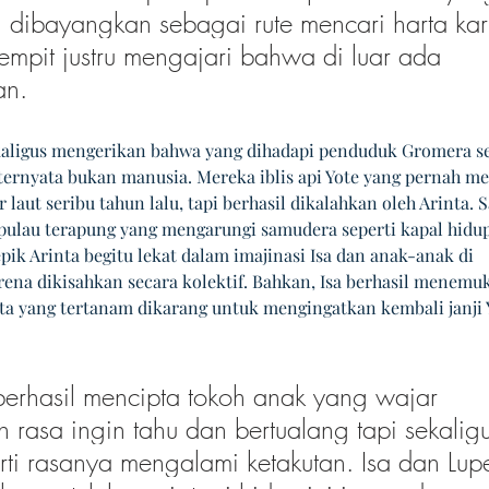
 dibayangkan sebagai rute mencari harta kar
sempit justru mengajari bahwa di luar ada 
an.
aligus mengerikan bahwa yang dihadapi penduduk Gromera se
ernyata bukan manusia. Mereka iblis api Yote yang pernah me
r laut seribu tahun lalu, tapi berhasil dikalahkan oleh Arinta. Sa
 pulau terapung yang mengarungi samudera seperti kapal hidup
pik Arinta begitu lekat dalam imajinasi Isa dan anak-anak di 
ena dikisahkan secara kolektif. Bahkan, Isa berhasil menemu
ta yang tertanam dikarang untuk mengingatkan kembali janji 
berhasil mencipta tokoh anak yang wajar 
 rasa ingin tahu dan bertualang tapi sekaligu
ti rasanya mengalami ketakutan. Isa dan Lup