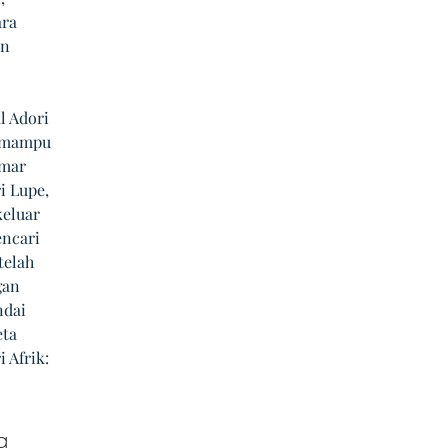
ra 
n 
 Adori 
n mampu 
mar 
i Lupe, 
eluar 
ncari 
telah 
gan 
ndai 
ta 
 Afrik: 
g 