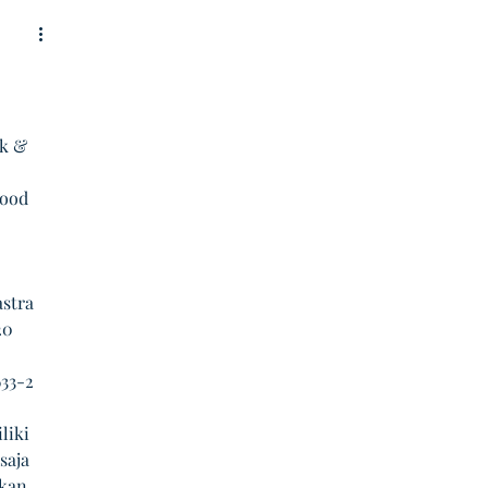
nk & 
wood 
astra
20
633-2
iki 
saja 
kan 