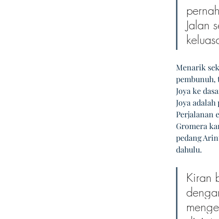
pernah
Jalan 
keluas
Menarik sek
pembunuh, t
Joya ke dasa
Joya adalah
Perjalanan e
Gromera kar
pedang Arin
dahulu.  
Kiran 
dengan
menger