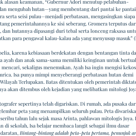
k alasan keamanan, “Gubernur Adori menutup pelabuhan-
dan mengubah hutan—yang membentang dari pantai ke pantai 
a serta seisi pulau—menjadi perbatasan, mengasingkan siapa
ang pemerintahannya ke sisi seberang. Gromera terputus dar
, dan hutannya dipasangi duri tebal serta lonceng raksasa unt
kan para pengawal kalau-kalau ada yang menyusup masuk” (ha
belia, karena kebiasaan berdekatan dengan bentangan tinta da
ra ayah dan anak sama-sama memiliki keinginan untuk bertual
mencari, sekaligus menemukan. Ayah Isa ingin mengisi keko
mrica. Isa punya mimpi menyeberangi perbatasan hutan demi 
ilayah Terlupakan. Batas ditentukan oleh pemerintah diktat
nya akan ditembus oleh kejadian yang melibatkan mitologi Joy
ografer sepertinya telah digariskan. Di rumah, ada pusaka dari
selembar peta yang menampilkan seluruh pulau. Peta diwariska
seribu tahun lalu sejak masa Arinta, pahlawan mitologis Joya. 
 di sekolah, Isa belajar membaca langit sebagai ilmu dasar 
daratan, 
Bintang-bintang adalah peta-peta pertama, penunjuk a