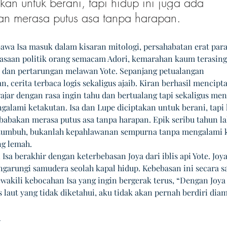
akan untuk berani, tapi hidup ini juga ada 
n merasa putus asa tanpa harapan.
wa Isa masuk dalam kisaran mitologi, persahabatan erat para
asaan politik orang semacam Adori, kemarahan kaum terasing
 dan pertarungan melawan Yote. Sepanjang petualangan 
 cerita terbaca logis sekaligus ajaib. Kiran berhasil mencipt
ajar dengan rasa ingin tahu dan bertualang tapi sekaligus men
galami ketakutan. Isa dan Lupe diciptakan untuk berani, tapi 
 babakan merasa putus asa tanpa harapan. Epik seribu tahun la
 tumbuh, bukanlah kepahlawanan sempurna tanpa mengalami k
ng lemah.
Isa berakhir dengan keterbebasan Joya dari iblis api Yote. Joya
garungi samudera seolah kapal hidup. Kebebasan ini secara s
wakili kebocahan Isa yang ingin bergerak terus, “Dengan Joya
s laut yang tidak diketahui, aku tidak akan pernah berdiri diam 
_