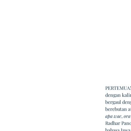
PERTEMUAN 
dengan kali
bergaul den
berebutan a
apa wae
, 
ora
Radhar Pan
bahasa Jawa