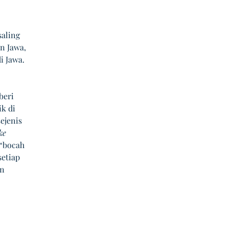
aling 
 Jawa, 
 Jawa. 
eri 
k di 
ejenis 
ke
“bocah 
etiap 
n 