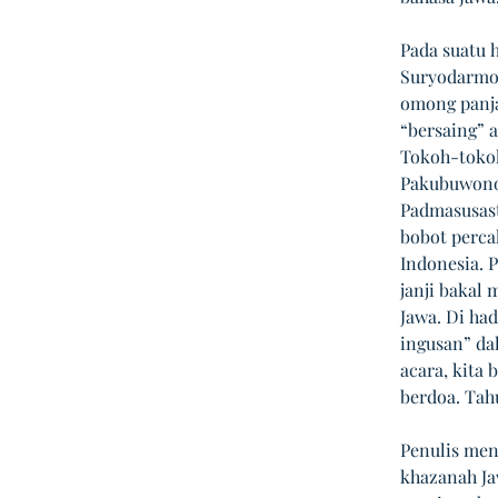
Pada suatu 
Suryodarmo) 
omong panj
“bersaing” 
Tokoh-tokoh
Pakubuwono 
Padmasusast
bobot perca
Indonesia. 
janji bakal
Jawa. Di ha
ingusan” da
acara, kita
berdoa. Tahu
Penulis men
khazanah Ja