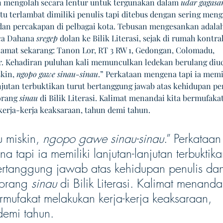
n mengolah secara lentur untuk tergunakan dalam 
udar gagasa
tu terlambat dimiliki penulis tapi ditebus dengan sering meng
an percakapan di pelbagai kota. Tebusan mengesankan adalah
ca Dahana 
sregep
 dolan ke Bilik Literasi, sejak di rumah kontra
lamat sekarang: Tanon Lor, RT 3 RW 1, Gedongan, Colomadu, 
. Kehadiran puluhan kali memunculkan ledekan berulang diu
kin, 
ngopo gawe sinau-sinau
.” Perkataan mengena tapi ia memil
njutan terbuktikan turut bertanggung jawab atas kehidupan pen
rang 
sinau
 di Bilik Literasi. Kalimat menandai kita bermufakat
erja-kerja keaksaraan, tahun demi tahun.
 miskin, 
ngopo gawe sinau-sinau
.” Perkataan
a tapi ia memiliki lanjutan-lanjutan terbuktika
bertanggung jawab atas kehidupan penulis da
orang 
sinau
 di Bilik Literasi. Kalimat menanda
ermufakat melakukan kerja-kerja keaksaraan, 
demi tahun.