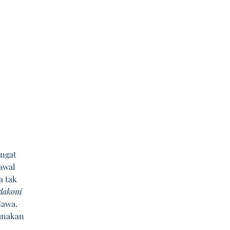
ngat 
awal 
 tak 
lakoni 
Jawa. 
unakan 