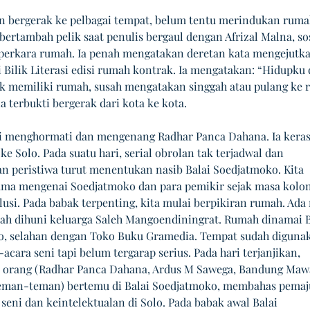
n bergerak ke pelbagai tempat, belum tentu merindukan ruma
bertambah pelik saat penulis bergaul dengan Afrizal Malna, so
perkara rumah. Ia penah mengatakan deretan kata mengejutka
 Bilik Literasi edisi rumah kontrak. Ia mengatakan: “Hidupku
tak memiliki rumah, susah mengatakan singgah atau pulang ke 
a terbukti bergerak dari kota ke kota. 
i menghormati dan mengenang Radhar Panca Dahana. Ia keras
 ke Solo. Pada suatu hari, serial obrolan tak terjadwal dan 
n peristiwa turut menentukan nasib Balai Soedjatmoko. Kita 
ama mengenai Soedjatmoko dan para pemikir sejak masa kolon
lusi. Pada babak terpenting, kita mulai berpikiran rumah. Ada
nah dihuni keluarga Saleh Mangoendiningrat. Rumah dinamai B
, selahan dengan Toko Buku Gramedia. Tempat sudah diguna
acara seni tapi belum tergarap serius. Pada hari terjanjikan, 
orang (Radhar Panca Dahana, Ardus M Sawega, Bandung Mawa
teman-teman) bertemu di Balai Soedjatmoko, membahas pemaj
seni dan keintelektualan di Solo. Pada babak awal Balai 