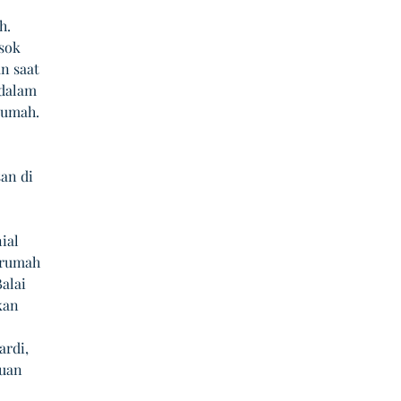
h. 
sok 
n saat 
 dalam 
rumah. 
an di 
ial 
 rumah 
alai 
kan 
rdi, 
uan 