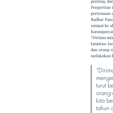
penting, da
Pengertian i
pertemuan d
Radhar Pan
sampai ke a
Karanganyar
“Dirimu mis
lanjutan-la
dan orang-o
melakukan k
“Dirimu
mengen
turut 
orang-
kita b
tahun 