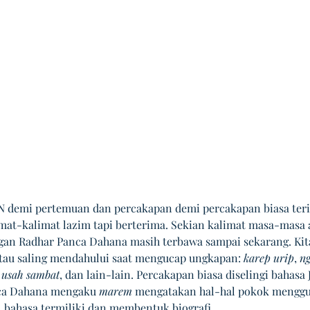
demi pertemuan dan percakapan demi percakapan biasa teri
mat-kalimat lazim tapi berterima. Sekian kalimat masa-masa 
gan Radhar Panca Dahana masih terbawa sampai sekarang. Kita
tau saling mendahului saat mengucap ungkapan: 
karep urip
, 
ng
 usah sambat
, dan lain-lain. Percakapan biasa diselingi bahasa 
ca Dahana mengaku 
marem
 mengatakan hal-hal pokok mengg
, bahasa termiliki dan membentuk biografi.