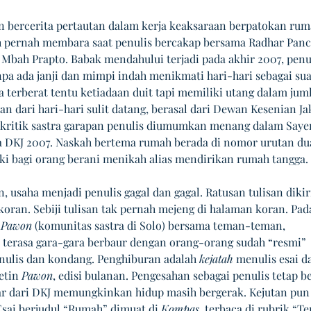
in bercerita pertautan dalam kerja keaksaraan berpatokan rum
pernah membara saat penulis bercakap bersama Radhar Panc
Mbah Prapto. Babak mendahului terjadi pada akhir 2007, penul
pa ada janji dan mimpi indah menikmati hari-hari sebagai su
ra terberat tentu ketiadaan duit tapi memiliki utang dalam jum
an dari hari-hari sulit datang, berasal dari Dewan Kesenian Jak
kritik sastra garapan penulis diumumkan menang dalam Saye
ra DKJ 2007. Naskah bertema rumah berada di nomor urutan dua
ki bagi orang berani menikah alias mendirikan rumah tangga. 
, usaha menjadi penulis gagal dan gagal. Ratusan tulisan diki
koran. Sebiji tulisan tak pernah mejeng di halaman koran. Pada
 
Pawon
 (komunitas sastra di Solo) bersama teman-teman, 
terasa gara-gara berbaur dengan orang-orang sudah “resmi” 
nulis dan kondang. Penghiburan adalah 
kejatah
 menulis esai d
etin 
Pawon
, edisi bulanan. Pengesahan sebagai penulis tetap b
bar dari DKJ memungkinkan hidup masih bergerak. Kejutan pun 
Esai berjudul “Rumah” dimuat di 
Kompas
, terbaca di rubrik “Te