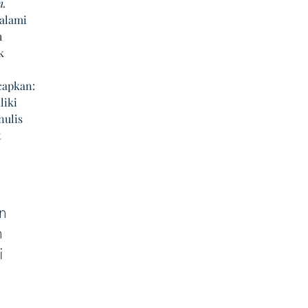
n.
alami 
 
k 
capkan: 
iki 
ulis 
 
 
n 
n 
i 