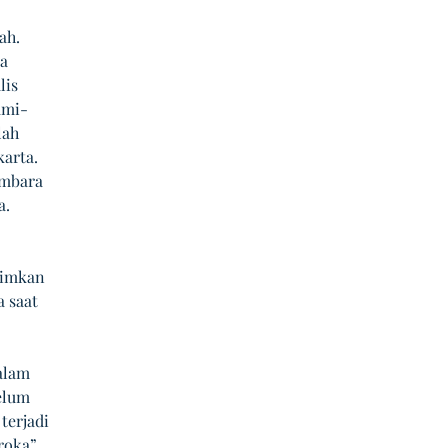
ah. 
a 
is 
ami-
lah 
arta. 
mbara 
. 
rimkan 
 saat 
alam 
elum 
terjadi 
roka” 