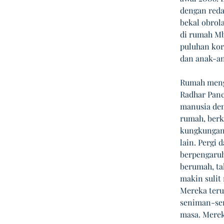
dengan reda
bekal obrol
di rumah Mb
puluhan kor
dan anak-an
Rumah mengi
Radhar Panc
manusia den
rumah, berk
kungkungan,
lain. Pergi 
berpengaruh
berumah, ta
makin sulit
Mereka teru
seniman-sen
masa. Merek