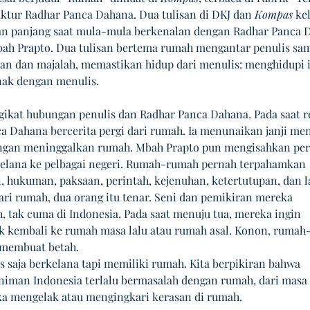
ktur Radhar Panca Dahana. Dua tulisan di DKJ dan 
Kompas
 ke
an panjang saat mula-mula berkenalan dengan Radhar Panca 
ah Prapto. Dua tulisan bertema rumah mengantar penulis sam
an dan majalah, memastikan hidup dari menulis: menghidupi is
ak dengan menulis. 
kat hubungan penulis dan Radhar Panca Dahana. Pada saat r
a Dahana bercerita pergi dari rumah. Ia menunaikan janji men
gan meninggalkan rumah. Mbah Prapto pun mengisahkan perg
elana ke pelbagai negeri. Rumah-rumah pernah terpahamkan 
 hukuman, paksaan, perintah, kejenuhan, ketertutupan, dan l
dari rumah, dua orang itu tenar. Seni dan pemikiran mereka 
, tak cuma di Indonesia. Pada saat menuju tua, mereka ingin 
k kembali ke rumah masa lalu atau rumah asal. Konon, rumah
 membuat betah. 
s saja berkelana tapi memiliki rumah. Kita berpikiran bahwa 
iman Indonesia terlalu bermasalah dengan rumah, dari masa 
a mengelak atau mengingkari kerasan di rumah. 