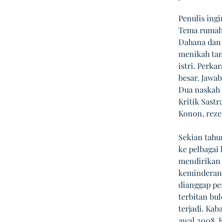
Penulis ing
Tema rumah 
Dahana dan 
menikah tan
istri. Perka
besar. Jawab
Dua naskah 
Kritik Sast
Konon, reze
Sekian tahun
ke pelbagai 
mendirikan
keminderan 
dianggap pe
terbitan bul
terjadi. Ka
awal 2008. 