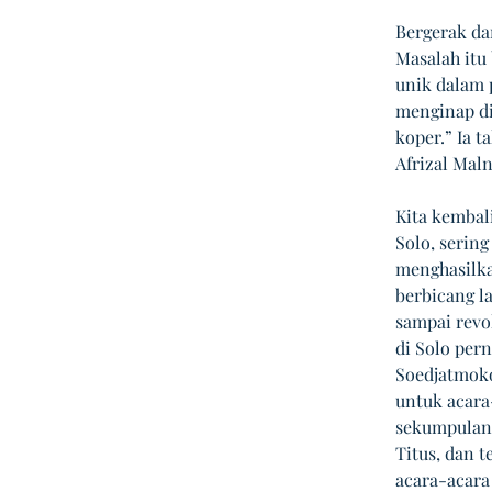
Bergerak da
Masalah itu 
unik dalam 
menginap di
koper.” Ia 
Afrizal Maln
Kita kembal
Solo, sering
menghasilka
berbicang l
sampai revo
di Solo per
Soedjatmoko
untuk acara-
sekumpulan 
Titus, dan 
acara-acara 