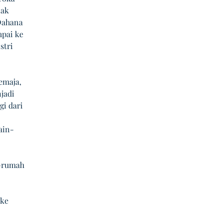
lak 
Dahana 
pai ke 
tri 
emaja, 
jadi 
i dari 
ain-
-rumah 
ke 