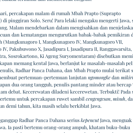
hari, percakapan malam di rumah Mbah Prapto (Suprapto 
di pinggiran Solo. Seru! Para lelaki mengaku mengerti Jawa, s
ang. Malam mendebarkan dalam mengisahkan dan menjelaskan
acuan dan kematangan mengurutkan babak-babak pemikiran di
 (Mangkunagoro I, Mangkunagoro IV, Mangkunagoro VII, 
IV, Pakubuwono X, Jasadipura I, Jasadipura II, Ranggawarsita, 
ra, Sosrokartono, Ki Ageng Suryomentaram) disebutkan memb
kapan memang kental Jawa, berlanjut ke masalah-masalah peli
Penulis, Radhar Panca Dahana, dan Mbah Prapto mulai terikat s
 membuat pertemuan-pertemuan lanjutan 
ngomongke
 dan 
mikir
dapan dua orang tangguh, penulis pantang minder atau bercap 
lam debat. Kecerewatan diladeni kecerewetan. Terbukti! Pada s
 bertemu untuk percakapan ruwet sambil 
cengengesan
, 
misuh
, da
n demi tahun, kita masih selalu berkiblat Jawa.  
ganggap Radhar Panca Dahana serius 
kepencut
 Jawa, menguak 
wa. Ia pasti bertemu orang-orang ampuh, khatam buku-buku 