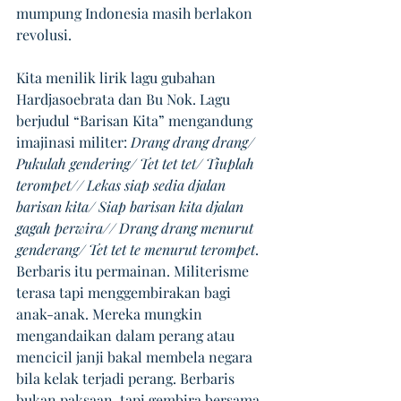
mumpung Indonesia masih berlakon 
revolusi.
Kita menilik lirik lagu gubahan 
Hardjasoebrata dan Bu Nok. Lagu 
berjudul “Barisan Kita” mengandung 
imajinasi militer: 
Drang drang drang/ 
Pukulah gendering/ Tet tet tet/ Tiuplah 
terompet// Lekas siap sedia djalan 
barisan kita/ Siap barisan kita djalan 
gagah perwira// Drang drang menurut 
genderang/ Tet tet te menurut terompet
. 
Berbaris itu permainan. Militerisme 
terasa tapi menggembirakan bagi 
anak-anak. Mereka mungkin 
mengandaikan dalam perang atau 
mencicil janji bakal membela negara 
bila kelak terjadi perang. Berbaris 
bukan paksaan, tapi gembira bersama. 