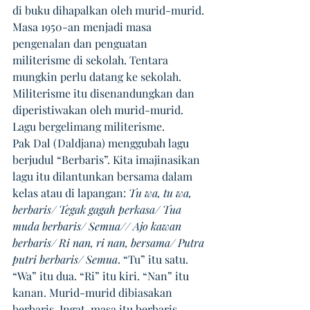
di buku dihapalkan oleh murid-murid. 
Masa 1950-an menjadi masa 
pengenalan dan penguatan 
militerisme di sekolah. Tentara 
mungkin perlu datang ke sekolah. 
Militerisme itu disenandungkan dan 
diperistiwakan oleh murid-murid. 
Lagu bergelimang militerisme.
Pak Dal (Daldjana) menggubah lagu 
berjudul “Berbaris”. Kita imajinasikan 
lagu itu dilantunkan bersama dalam 
kelas atau di lapangan: 
Tu wa, tu wa, 
berbaris/ Tegak gagah perkasa/ Tua 
muda berbaris/ Semua// Ajo kawan 
berbaris/ Ri nan, ri nan, bersama/ Putra 
putri berbaris/ Semua
. “Tu” itu satu. 
“Wa” itu dua. “Ri” itu kiri. “Nan” itu 
kanan. Murid-murid dibiasakan 
berbaris. Ingat, masa itu berbaris 