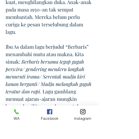
kuat, menghilangkan duka. Anak-anak 
pada masa 1950-an tak sempat 
membantah. Mereka belum perlu 
curiga ke pesan terselubung dalam 
lagu.
Ibu As dalam lagu berjudul “Berbaris” 
menambahi mutu atau makna. Kita 
simak: 
Berbaris bersama tegap gagah 
perwira/ gendering menderu langkah 
menuruti irama/ Serentak madju kiri 
kanan berganti/ Madju melangkah gagah 
teratur dan rapi.
 Lagu gamblang 
memuat ajaran-ajaran mungkin 
bercorak militer: gagah, serentak, 
teratur, dan rapi. Lagu digubah untuk 
WA
Facebook
Instagram
membuat anak-anak semakin sadar 
faedah berbaris. Anak-anak 
dirangsang menginginkan berbaris, 