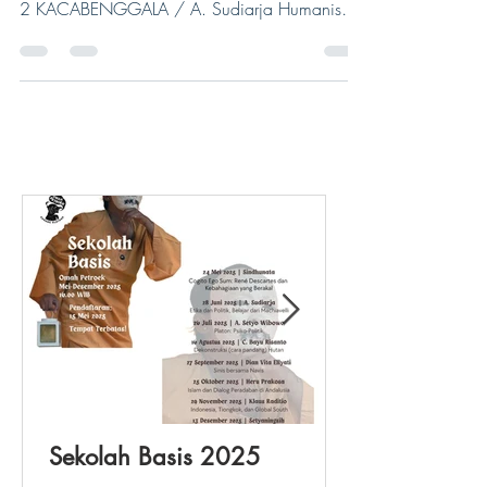
DAFTAR ISI TANDA TANDA ZAMAN / A. Setyo
Wibowo Habis Demokrasi, Terbit Timokrasi ...
2 KACABENGGALA / A. Sudiarja Humanisme
-...