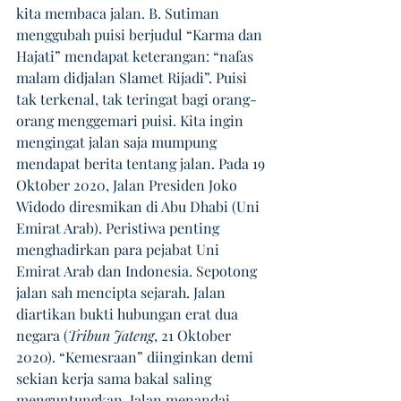
kita membaca jalan. B. Sutiman 
menggubah puisi berjudul “Karma dan 
Hajati” mendapat keterangan: “nafas 
malam didjalan Slamet Rijadi”. Puisi 
tak terkenal, tak teringat bagi orang-
orang menggemari puisi. Kita ingin 
mengingat jalan saja mumpung 
mendapat berita tentang jalan. Pada 19 
Oktober 2020, Jalan Presiden Joko 
Widodo diresmikan di Abu Dhabi (Uni 
Emirat Arab). Peristiwa penting 
menghadirkan para pejabat Uni 
Emirat Arab dan Indonesia. Sepotong 
jalan sah mencipta sejarah. Jalan 
diartikan bukti hubungan erat dua 
negara (
Tribun Jateng
, 21 Oktober 
2020). “Kemesraan” diinginkan demi 
sekian kerja sama bakal saling 
menguntungkan. Jalan menandai 