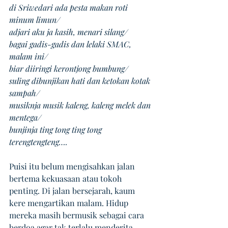
di Sriwedari ada pesta makan roti 
minum limun/ 
adjari aku ja kasih, menari silang/ 
bagai gadis-gadis dan lelaki SMAC, 
malam ini/ 
biar diiringi kerontjong bumbung/ 
suling dibunjikan hati dan ketokan kotak 
sampah/ 
musiknja musik kaleng, kaleng melek dan 
mentega/ 
bunjinja ting tong ting tong 
terengtengteng….
Puisi itu belum mengisahkan jalan 
bertema kekuasaan atau tokoh 
penting. Di jalan bersejarah, kaum 
kere mengartikan malam. Hidup 
mereka masih bermusik sebagai cara 
berdoa agar tak terlalu menderita.