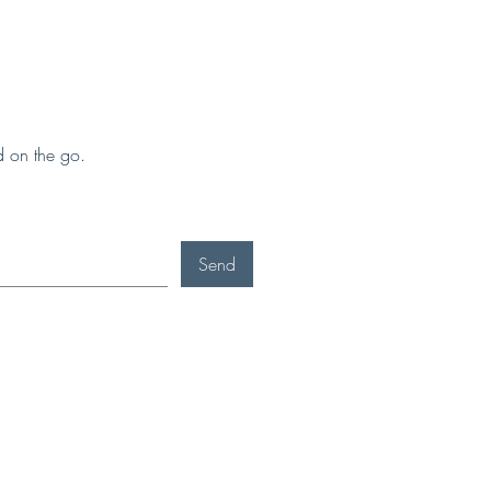
 mobile!
d on the go.
Send